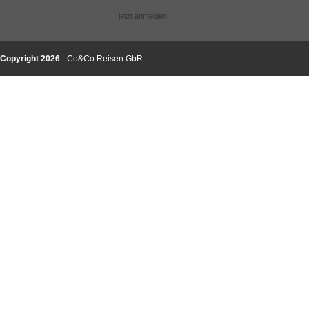
jetzt anmelden
Copyright 2026
- Co&Co Reisen GbR